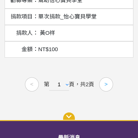
幫助怡心寶貝學堂
單次捐款_怡心寶貝學堂
黃O祥
NT$100
第
頁，共2頁
<
>
最新消息